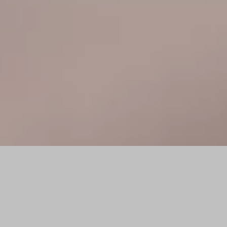
Generalunternehmer für Umbau
in und um München