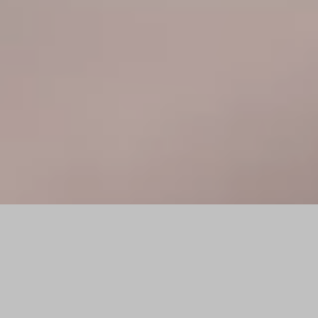
Generalunternehmer für Umbau
in und um München