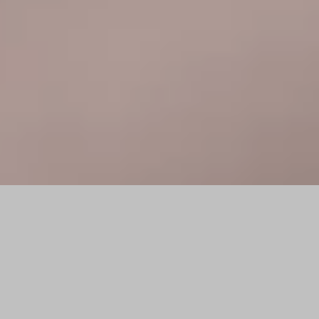
Generalunternehmer für Umbau
in und um München